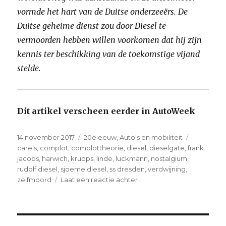
vormde het hart van de Duitse onderzeeërs. De
Duitse geheime dienst zou door Diesel te
vermoorden hebben willen voorkomen dat hij zijn
kennis ter beschikking van de toekomstige vijand
stelde.
Dit artikel verscheen eerder in AutoWeek
Geplaatst
14 november 2017
Categorieën
20e eeuw
,
Auto's en mobiliteit
Tags
op
carels
,
complot
,
complottheorie
,
diesel
,
dieselgate
,
frank
jacobs
,
harwich
,
krupps
,
linde
,
luckmann
,
nostalgium
,
rudolf diesel
,
sjoemeldiesel
,
ss dresden
,
verdwijning
,
zelfmoord
Laat een reactie achter
op
De
mysterieuze
verdwijning
van