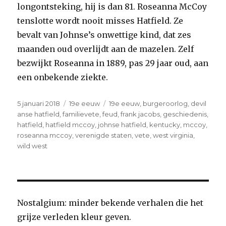
longontsteking, hij is dan 81. Roseanna McCoy
tenslotte wordt nooit misses Hatfield. Ze
bevalt van Johnse’s onwettige kind, dat zes
maanden oud overlijdt aan de mazelen. Zelf
bezwijkt Roseanna in 1889, pas 29 jaar oud, aan
een onbekende ziekte.
Geplaatst
5 januari 2018
Categorieën
19e eeuw
Tags
19e eeuw
,
burgeroorlog
,
devil
op
anse hatfield
,
familievete
,
feud
,
frank jacobs
,
geschiedenis
,
hatfield
,
hatfield mccoy
,
johnse hatfield
,
kentucky
,
mccoy
,
roseanna mccoy
,
verenigde staten
,
vete
,
west virginia
,
wild west
Nostalgium: minder bekende verhalen die het
grijze verleden kleur geven.