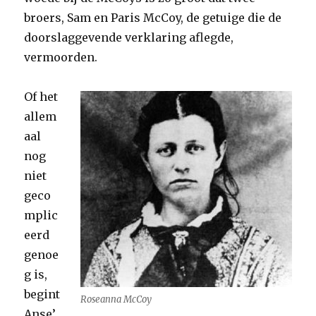
broers, Sam en Paris McCoy, de getuige die de
doorslaggevende verklaring aflegde,
vermoorden.
Of het
allem
aal
nog
niet
geco
mplic
eerd
genoe
g is,
begint
Roseanna McCoy
Anse’