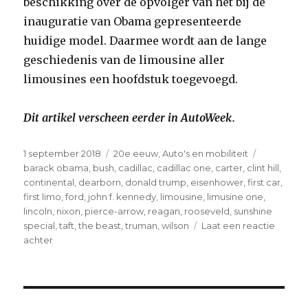
beschikking over de opvolger van het bij de
inauguratie van Obama gepresenteerde
huidige model. Daarmee wordt aan de lange
geschiedenis van de limousine aller
limousines een hoofdstuk toegevoegd.
Dit artikel verscheen eerder in AutoWeek.
Geplaatst
1 september 2018
Categorieën
20e eeuw
,
Auto's en mobiliteit
Tags
op
barack obama
,
bush
,
cadillac
,
cadillac one
,
carter
,
clint hill
,
continental
,
dearborn
,
donald trump
,
eisenhower
,
first car
,
first limo
,
ford
,
john f. kennedy
,
limousine
,
limusine one
,
lincoln
,
nixon
,
pierce-arrow
,
reagan
,
rooseveld
,
sunshine
special
,
taft
,
the beast
,
truman
,
wilson
Laat een reactie
achter
op
Een
eeuw
presidentiële
limousines