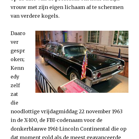
vrouw met zijn eigen lichaam af te schermen
van verdere kogels.
Daaro
ver
gespr
oken;
Kenn
edy
zelf
zat
die
noodlottige vrijdagmiddag 22 november 1963
in de X-100, de FBI-codenaam voor de
donkerblauwe 1961-Lincoln Continental die op
dat moment gold als de meest geavanceerde