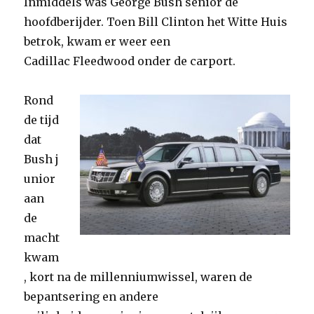
Inmiddels was George Bush senior de
hoofdberijder. Toen Bill Clinton het Witte Huis
betrok, kwam er weer een
Cadillac Fleedwood onder de carport.
Rond
de tijd
dat
Bush j
unior
aan
de
macht
kwam
, kort na de millenniumwissel, waren de
bepantsering en andere