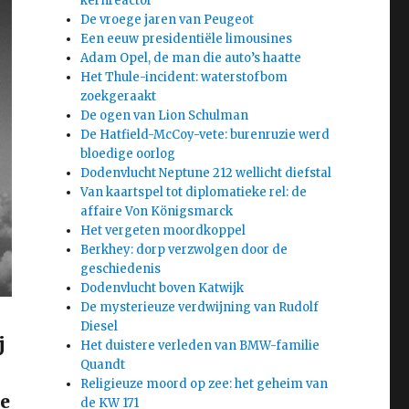
kernreactor
De vroege jaren van Peugeot
Een eeuw presidentiële limousines
Adam Opel, de man die auto’s haatte
Het Thule-incident: waterstofbom
zoekgeraakt
De ogen van Lion Schulman
De Hatfield-McCoy-vete: burenruzie werd
bloedige oorlog
Dodenvlucht Neptune 212 wellicht diefstal
Van kaartspel tot diplomatieke rel: de
affaire Von Königsmarck
Het vergeten moordkoppel
Berkhey: dorp verzwolgen door de
geschiedenis
Dodenvlucht boven Katwijk
De mysterieuze verdwijning van Rudolf
Diesel
j
Het duistere verleden van BMW-familie
Quandt
Religieuze moord op zee: het geheim van
te
de KW 171