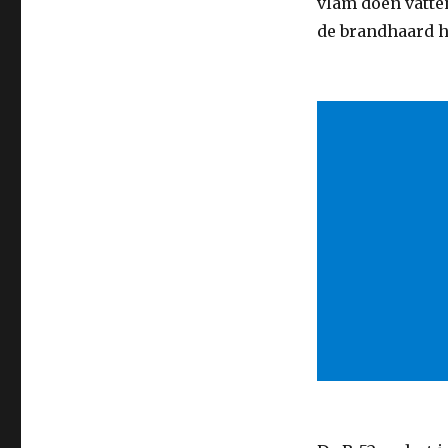
vlam doen vatten
de brandhaard he