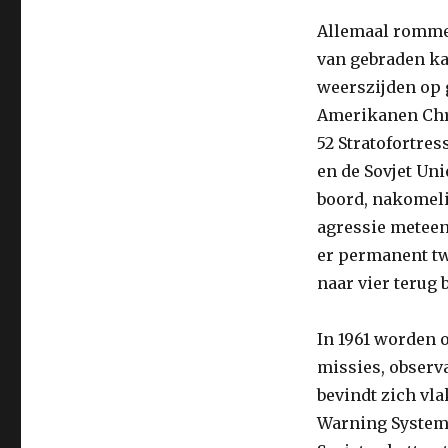
Allemaal rommel 
van gebraden ka
weerszijden op 
Amerikanen Chro
52 Stratofortre
en de Sovjet Uni
boord, nakomeli
agressie meteen
er permanent twa
naar vier terug 
In 1961 worden 
missies, observ
bevindt zich vla
Warning System