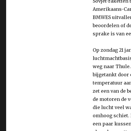
Sovjet-raketten 
Amerikaans-Can
BMWES uitvallen
beoordelen of de
sprake is van e
Op zondag 21 ja
luchtmachtbasis
weg naar Thule.
bijgetankt door 
temperatuur aan
zet een van de 
de motoren de v
die lucht veel 
omhoog schiet. 
een paar kussen