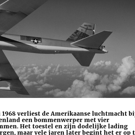
i 1968 verliest de Amerikaanse luchtmacht bi
oenland een bommenwerper met vier
men. Het toestel en zijn dodelijke lading
gen, maar vele jaren later begint het er op 