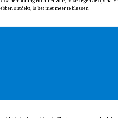
. De bemanning ruikt het vuur, maar tegen de tijd dat z
bben ontdekt, is het niet meer te blussen.