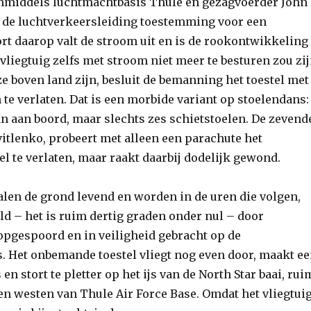
inmiddels luchtmachtbasis Thule en gezagvoerder John
 de luchtverkeersleiding toestemming voor een
rt daarop valt de stroom uit en is de rookontwikkeling
 vliegtuig zelfs met stroom niet meer te besturen zou zi
e boven land zijn, besluit de bemanning het toestel met
 te verlaten. Dat is een morbide variant op stoelendans:
an aan boord, maar slechts zes schietstoelen. De zevend
vitlenko, probeert met alleen een parachute het
l te verlaten, maar raakt daarbij dodelijk gewond.
alen de grond levend en worden in de uren die volgen,
d – het is ruim dertig graden onder nul – door
pgespoord en in veiligheid gebracht op de
. Het onbemande toestel vliegt nog even door, maakt e
en stort te pletter op het ijs van de North Star baai, rui
en westen van Thule Air Force Base. Omdat het vliegtui