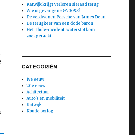
g
Katwijk krijgt verloren sieraad terug
Wie is gevangene GN0098?
De verdwenen Porsche van James Dean
De terugkeer van een dode baron
Het Thule-incident: waterstofbom
zoekgeraakt
e
.
g
CATEGORIËN
t
19e eeuw
20e eeuw
Achitectuur
Auto's en mobiliteit
Katwijk
Koude oorlog
e