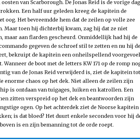
n oosten van Scarborough. De Jonas Reid is de vorige da
trokken. Een half uur geleden kreeg de kapitein de
et oog. Het bevreemdde hem dat de zeilen op volle zee
 Maar toen hij dichterbij kwam, zag hij dat ze niet
, maar aan flarden gescheurd. Onmiddellijk had hij de
mmando gegeven de schroef stil te zetten en nu hij d
ert, bekruipt de kapitein een onheilspellend voorgevoel
ht. Wanneer de boot met de letters KW 171 op de romp no
ntig van de Jonas Reid verwijderd is, ziet de kapitein to
de enorme chaos op het dek. Niet alleen de zeilen zijn
chip is ontdaan van tuigages, luiken en katrollen. Een
nen zitten verspreid op het dek en beantwoorden zijn
angstige ogen. Op het achterdek ziet de Noorse kapitein
ken; is dat bloed? Het duurt enkele seconden voor hij d
 boven is en zijn bemanning tot de orde roept.