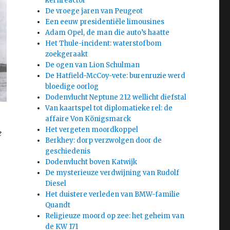
kernreactor
De vroege jaren van Peugeot
Een eeuw presidentiële limousines
Adam Opel, de man die auto’s haatte
Het Thule-incident: waterstofbom
zoekgeraakt
De ogen van Lion Schulman
De Hatfield-McCoy-vete: burenruzie werd
bloedige oorlog
Dodenvlucht Neptune 212 wellicht diefstal
Van kaartspel tot diplomatieke rel: de
affaire Von Königsmarck
Het vergeten moordkoppel
e
Berkhey: dorp verzwolgen door de
geschiedenis
Dodenvlucht boven Katwijk
De mysterieuze verdwijning van Rudolf
Diesel
Het duistere verleden van BMW-familie
Quandt
Religieuze moord op zee: het geheim van
de KW 171