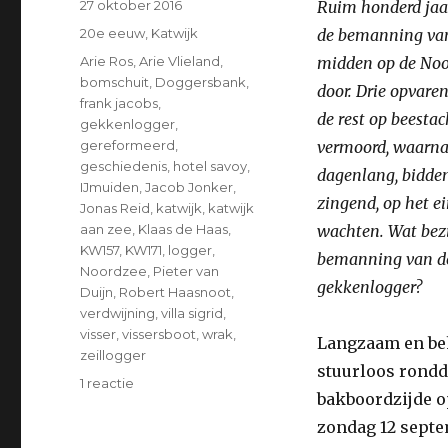
Geplaatst
27 oktober 2016
Ruim honderd jaar
op
Categorieën
20e eeuw
,
Katwijk
de bemanning van
Tags
Arie Ros
,
Arie Vlieland
,
midden op de Noo
bomschuit
,
Doggersbank
,
door. Drie opvare
frank jacobs
,
de rest op beestac
gekkenlogger
,
gereformeerd
,
vermoord, waarna
geschiedenis
,
hotel savoy
,
dagenlang, bidde
IJmuiden
,
Jacob Jonker
,
zingend, op het ei
Jonas Reid
,
katwijk
,
katwijk
aan zee
,
Klaas de Haas
,
wachten. Wat bezi
KW157
,
KW171
,
logger
,
bemanning van de 
Noordzee
,
Pieter van
gekkenlogger?
Duijn
,
Robert Haasnoot
,
verdwijning
,
villa sigrid
,
visser
,
vissersboot
,
wrak
,
Langzaam en be
zeillogger
stuurloos rondd
1 reactie
op
bakboordzijde op
Religieuze
moord
zondag 12 septe
op