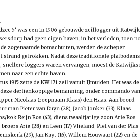
n
dzee 5’ was een in 1906 gebouwde zeillogger uit Katwijk
ssersdorp had geen eigen haven; in het verleden, toen n
t de zogenaamde bomschuiten, werden de schepen
t strand getrokken. Nadat deze traditionele platbodems
 snellere loggers waren vervangen, moest de Katwijks
emen naar een echte haven.
us 1915 zette de KW 171 zeil vanuit IJmuiden. Het was de
t deze dertienkoppige bemanning, onder commando va
hipper Nicolaas (roepnaam Klaas) den Haas. Aan boord
urman Pieter van Duyn (28), Jacob Jonker (33), Klaas
oos/kok Reijn Ros (43), diens twaalfjarige zoon Arie Ros
 broers Arie (28) en Leen (17) Vlieland, Piet van der Plas
mskerk (29), Jan Kuyt (16), Willem Houwaart (22) en de