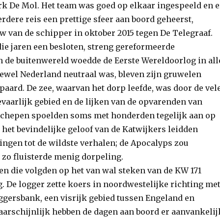
irk De Mol. Het team was goed op elkaar ingespeeld en e
erdere reis een prettige sfeer aan boord geheerst,
w van de schipper in oktober 2015 tegen De Telegraaf.
die jaren een besloten, streng gereformeerde
 de buitenwereld woedde de Eerste Wereldoorlog in all
ewel Nederland neutraal was, bleven zijn gruwelen
paard. De zee, waarvan het dorp leefde, was door de vel
vaarlijk gebied en de lijken van de opvarenden van
schepen spoelden soms met honderden tegelijk aan op
 het bevindelijke geloof van de Katwijkers leidden
ingen tot de wildste verhalen; de Apocalyps zou
 zo fluisterde menig dorpeling.
ken die volgden op het van wal steken van de KW 171
. De logger zette koers in noordwestelijke richting me
ersbank, een visrijk gebied tussen Engeland en
rschijnlijk hebben de dagen aan boord er aanvankelij