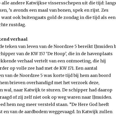
p alle andere Katwijkse vissersschepen uit die tijd: lang
en, ’s avonds een maal van bonen, spek en rijst. Zes
want ook buitengaats gold de zondag in die tijd als een
chte rustdag.
end verhaal
de teken van leven van de Noordzee 5 bereikt IJmuiden b
hipper van de KW 157 ‘De Hoop’, die in de havenplaats
kkende verhaal vertelt van een ontmoeting, die hij
der op volle zee had met de KW 171. Een aantal
 van de Noordzee 5 was korte tijd bij hem aan boord
hem brieven overhandigd met het verzoek deze,
n wal, naar Katwijk te sturen. De schipper had daarop
aagd of zij zelf niet ook op weg waren naar IJmuiden.
ed hem nog meer versteld staan. “De Here God heeft
t en van de aardbodem weggevaagd. In Katwijk zullen