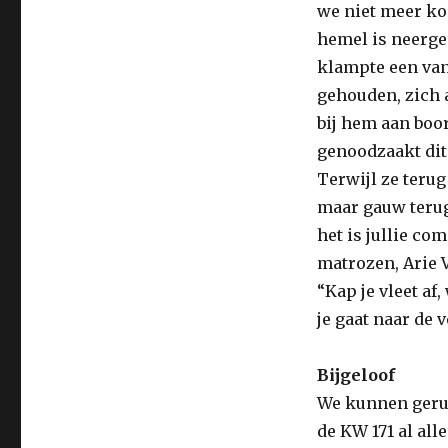
we niet meer ko
hemel is neerge
klampte een van
gehouden, zich a
bij hem aan boor
genoodzaakt dit 
Terwijl ze terug
maar gauw terug
het is jullie co
matrozen, Arie V
“Kap je vleet af
je gaat naar de
Bijgeloof
We kunnen gerus
de KW 171 al al