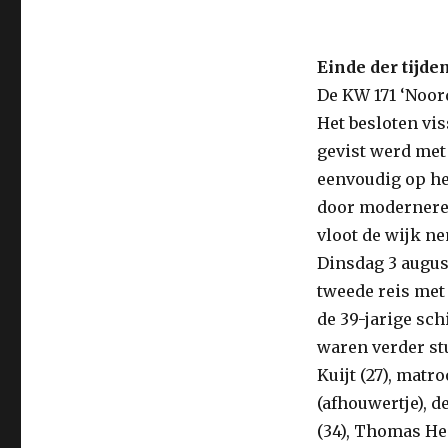
Einde der tijde
De KW 171 ‘Noor
Het besloten vi
gevist werd me
eenvoudig op he
door modernere,
vloot de wijk n
Dinsdag 3 august
tweede reis me
de 39-jarige sc
waren verder stu
Kuijt (27), matr
(afhouwertje), de
(34), Thomas Hee