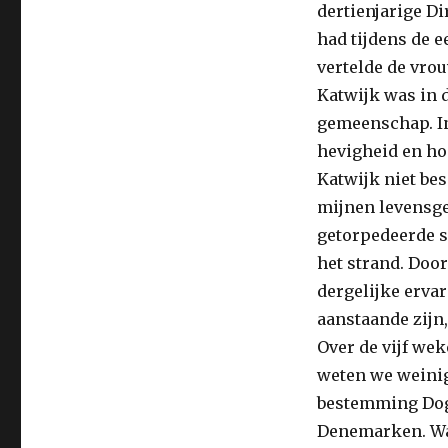
dertienjarige D
had tijdens de e
vertelde de vrou
Katwijk was in 
gemeenschap. In
hevigheid en ho
Katwijk niet bes
mijnen levensge
getorpedeerde 
het strand. Door
dergelijke ervar
aanstaande zijn,
Over de vijf we
weten we weinig
bestemming Dogg
Denemarken. Waa