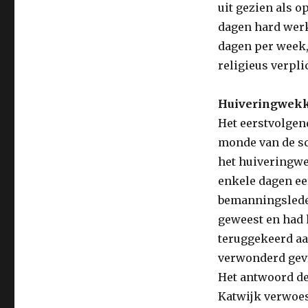
uit gezien als o
dagen hard werk
dagen per week, 
religieus verpli
Huiveringwekk
Het eerstvolgen
monde van de sc
het huiveringwe
enkele dagen eer
bemanningsleden
geweest en had 
teruggekeerd aa
verwonderd gevr
Het antwoord de
Katwijk verwoes