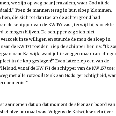
men, we zijn op weg naar Jeruzalem, waar God uit de
daald.” Toen de mannen terug in hun sloep klommen,
 hen, die zich tot dan toe op de achtergrond had
an de schipper van de KW 157 vast, terwijl hij smeekte
d te mogen blijven. De schipper zag zich niet
verzoek in te willigen en stuurde de man de sloep in.
 naar de KW 171 roeiden, riep de schipper hen na: “Ik zo
gaan naar Katwijk, want jullie zeggen maar rare dinge
mpleet in de kop geslagen!” Even later riep een van de
lieland, vanaf de KW 171 de schipper van de KW 157 toe:
, weg met alle rotzooi! Denk aan Gods gerechtigheid, wa
 verdoemenis!”
t aannemen dat op dat moment de sfeer aan boord van
lesbehalve normaal was. Volgens de Katwijkse schrijver