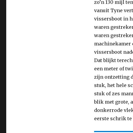
zo’n 130 mijl te
zee:
vanuit Tyne ver
het
geheim
vissersboot in h
van
waren gestreken.
de
waren gestreken
KW
171
machinekamer co
vissersboot nad
Dat blijkt terec
een meter of twi
zijn ontzetting 
stuk, het hele s
stuk of zes man
blik met grote, 
donkerrode vlek
eerste schrik te