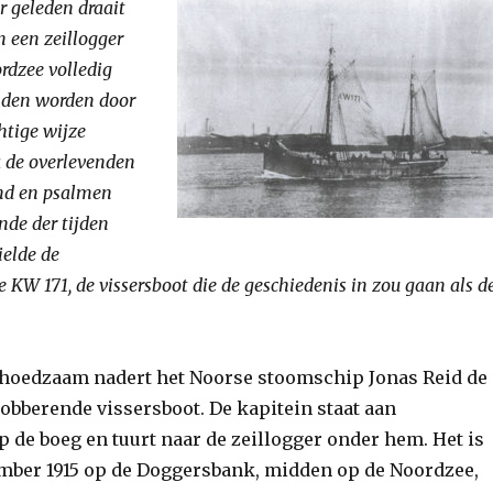
 geleden draait
 een zeillogger
rdzee volledig
nden worden door
htige wijze
 de overlevenden
nd en psalmen
nde der tijden
elde de
KW 171, de vissersboot die de geschiedenis in zou gaan als d
hoedzaam nadert het Noorse stoomschip Jonas Reid de
obberende vissersboot. De kapitein staat aan
 de boeg en tuurt naar de zeillogger onder hem. Het is
mber 1915 op de Doggersbank, midden op de Noordzee,