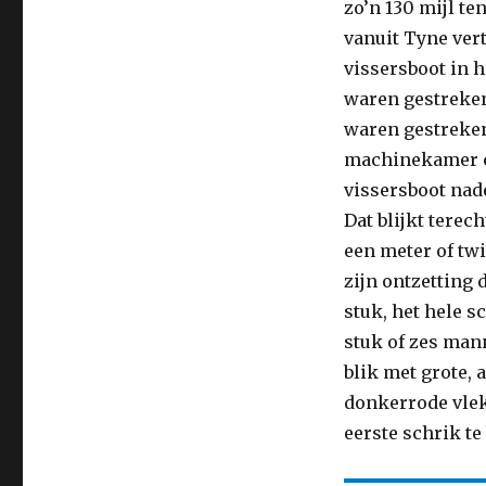
zo’n 130 mijl te
zee:
vanuit Tyne ver
het
geheim
vissersboot in h
van
waren gestreken.
de
waren gestreken
KW
171
machinekamer co
vissersboot nad
Dat blijkt terec
een meter of twi
zijn ontzetting 
stuk, het hele s
stuk of zes man
blik met grote, 
donkerrode vlek
eerste schrik te