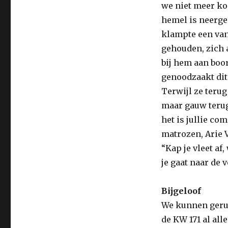
we niet meer ko
hemel is neerge
klampte een van
gehouden, zich a
bij hem aan boor
genoodzaakt dit 
Terwijl ze terug
maar gauw terug
het is jullie co
matrozen, Arie V
“Kap je vleet af
je gaat naar de
Bijgeloof
We kunnen gerus
de KW 171 al al