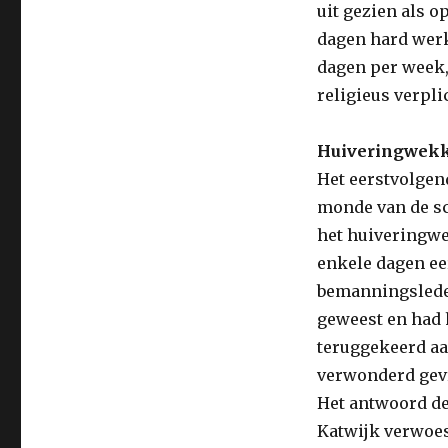
uit gezien als o
dagen hard werk
dagen per week, 
religieus verpli
Huiveringwekk
Het eerstvolgen
monde van de sc
het huiveringwe
enkele dagen eer
bemanningsleden
geweest en had 
teruggekeerd aa
verwonderd gevr
Het antwoord de
Katwijk verwoes