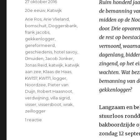
Geplaatst
27 oktober 2016
Ruim honderd jaar
op
Categorieën
20e eeuw
,
Katwijk
de bemanning van
Tags
Arie Ros
,
Arie Vlieland
,
midden op de Noo
bomschuit
,
Doggersbank
,
door. Drie opvare
frank jacobs
,
de rest op beestac
gekkenlogger
,
gereformeerd
,
vermoord, waarna
geschiedenis
,
hotel savoy
,
dagenlang, bidde
IJmuiden
,
Jacob Jonker
,
zingend, op het ei
Jonas Reid
,
katwijk
,
katwijk
aan zee
,
Klaas de Haas
,
wachten. Wat bezi
KW157
,
KW171
,
logger
,
bemanning van de 
Noordzee
,
Pieter van
gekkenlogger?
Duijn
,
Robert Haasnoot
,
verdwijning
,
villa sigrid
,
visser
,
vissersboot
,
wrak
,
Langzaam en be
zeillogger
stuurloos rondd
1 reactie
op
bakboordzijde op
Religieuze
moord
zondag 12 septe
op