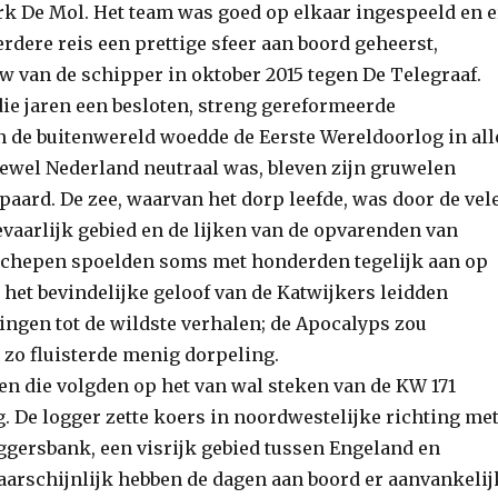
irk De Mol. Het team was goed op elkaar ingespeeld en e
erdere reis een prettige sfeer aan boord geheerst,
w van de schipper in oktober 2015 tegen De Telegraaf.
die jaren een besloten, streng gereformeerde
 de buitenwereld woedde de Eerste Wereldoorlog in all
ewel Nederland neutraal was, bleven zijn gruwelen
paard. De zee, waarvan het dorp leefde, was door de vel
vaarlijk gebied en de lijken van de opvarenden van
schepen spoelden soms met honderden tegelijk aan op
 het bevindelijke geloof van de Katwijkers leidden
ingen tot de wildste verhalen; de Apocalyps zou
 zo fluisterde menig dorpeling.
ken die volgden op het van wal steken van de KW 171
. De logger zette koers in noordwestelijke richting me
ersbank, een visrijk gebied tussen Engeland en
rschijnlijk hebben de dagen aan boord er aanvankelij