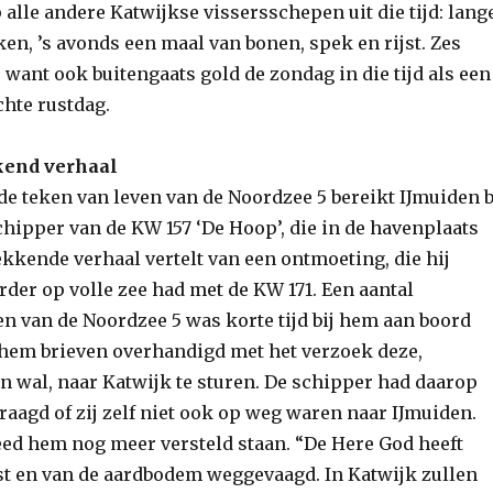
p alle andere Katwijkse vissersschepen uit die tijd: lang
en, ’s avonds een maal van bonen, spek en rijst. Zes
want ook buitengaats gold de zondag in die tijd als een
chte rustdag.
end verhaal
de teken van leven van de Noordzee 5 bereikt IJmuiden b
hipper van de KW 157 ‘De Hoop’, die in de havenplaats
kkende verhaal vertelt van een ontmoeting, die hij
der op volle zee had met de KW 171. Een aantal
 van de Noordzee 5 was korte tijd bij hem aan boord
hem brieven overhandigd met het verzoek deze,
n wal, naar Katwijk te sturen. De schipper had daarop
aagd of zij zelf niet ook op weg waren naar IJmuiden.
ed hem nog meer versteld staan. “De Here God heeft
t en van de aardbodem weggevaagd. In Katwijk zullen