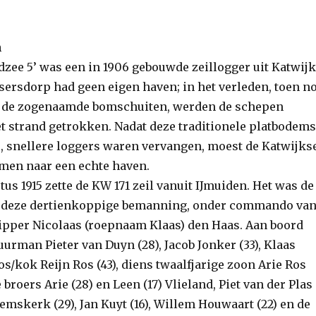
n
dzee 5’ was een in 1906 gebouwde zeillogger uit Katwijk
ssersdorp had geen eigen haven; in het verleden, toen n
t de zogenaamde bomschuiten, werden de schepen
t strand getrokken. Nadat deze traditionele platbodems
 snellere loggers waren vervangen, moest de Katwijks
emen naar een echte haven.
us 1915 zette de KW 171 zeil vanuit IJmuiden. Het was de
t deze dertienkoppige bemanning, onder commando va
hipper Nicolaas (roepnaam Klaas) den Haas. Aan boord
urman Pieter van Duyn (28), Jacob Jonker (33), Klaas
oos/kok Reijn Ros (43), diens twaalfjarige zoon Arie Ros
 broers Arie (28) en Leen (17) Vlieland, Piet van der Plas
mskerk (29), Jan Kuyt (16), Willem Houwaart (22) en de