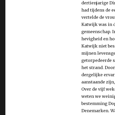
dertienjarige D
had tijdens de e
vertelde de vrou
Katwijk was in 
gemeenschap. In
hevigheid en ho
Katwijk niet bes
mijnen levensge
getorpedeerde 
het strand. Door
dergelijke ervar
aanstaande zijn,
Over de vijf we
weten we weinig
bestemming Dogg
Denemarken. Waa