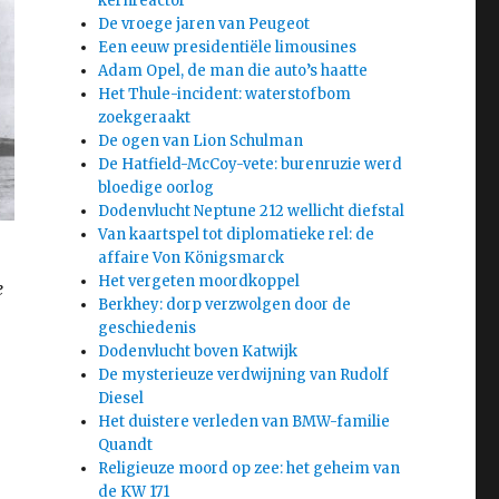
kernreactor
De vroege jaren van Peugeot
Een eeuw presidentiële limousines
Adam Opel, de man die auto’s haatte
Het Thule-incident: waterstofbom
zoekgeraakt
De ogen van Lion Schulman
De Hatfield-McCoy-vete: burenruzie werd
bloedige oorlog
Dodenvlucht Neptune 212 wellicht diefstal
Van kaartspel tot diplomatieke rel: de
affaire Von Königsmarck
Het vergeten moordkoppel
e
Berkhey: dorp verzwolgen door de
geschiedenis
Dodenvlucht boven Katwijk
De mysterieuze verdwijning van Rudolf
Diesel
Het duistere verleden van BMW-familie
Quandt
Religieuze moord op zee: het geheim van
de KW 171