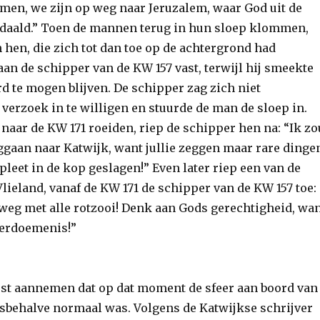
men, we zijn op weg naar Jeruzalem, waar God uit de
daald.” Toen de mannen terug in hun sloep klommen,
 hen, die zich tot dan toe op de achtergrond had
an de schipper van de KW 157 vast, terwijl hij smeekte
d te mogen blijven. De schipper zag zich niet
verzoek in te willigen en stuurde de man de sloep in.
 naar de KW 171 roeiden, riep de schipper hen na: “Ik zo
gaan naar Katwijk, want jullie zeggen maar rare dinge
mpleet in de kop geslagen!” Even later riep een van de
lieland, vanaf de KW 171 de schipper van de KW 157 toe:
, weg met alle rotzooi! Denk aan Gods gerechtigheid, wa
 verdoemenis!”
t aannemen dat op dat moment de sfeer aan boord van
lesbehalve normaal was. Volgens de Katwijkse schrijver