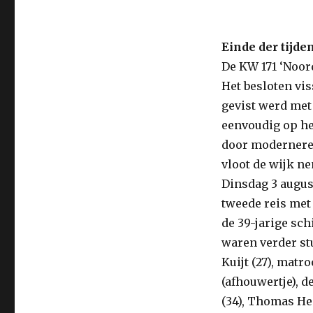
Einde der tijde
De KW 171 ‘Noor
Het besloten vi
gevist werd me
eenvoudig op he
door modernere,
vloot de wijk n
Dinsdag 3 august
tweede reis me
de 39-jarige sc
waren verder stu
Kuijt (27), matr
(afhouwertje), de
(34), Thomas Hee