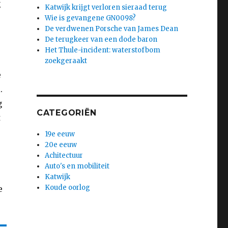
g
Katwijk krijgt verloren sieraad terug
Wie is gevangene GN0098?
De verdwenen Porsche van James Dean
De terugkeer van een dode baron
Het Thule-incident: waterstofbom
zoekgeraakt
e
.
g
CATEGORIËN
t
19e eeuw
20e eeuw
Achitectuur
Auto's en mobiliteit
Katwijk
Koude oorlog
e