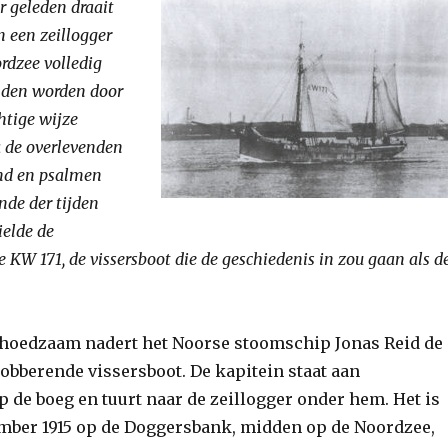
 geleden draait
 een zeillogger
rdzee volledig
nden worden door
htige wijze
 de overlevenden
nd en psalmen
nde der tijden
elde de
KW 171, de vissersboot die de geschiedenis in zou gaan als d
hoedzaam nadert het Noorse stoomschip Jonas Reid de
obberende vissersboot. De kapitein staat aan
 de boeg en tuurt naar de zeillogger onder hem. Het is
mber 1915 op de Doggersbank, midden op de Noordzee,