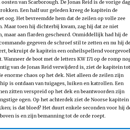
n oosten van Scarborough. De Jonas Reid is de vorige da
trokken. Een half uur geleden kreeg de kapitein de
et oog. Het bevreemdde hem dat de zeilen op volle zee
 Maar toen hij dichterbij kwam, zag hij dat ze niet
, maar aan flarden gescheurd. Onmiddellijk had hij de
mmando gegeven de schroef stil te zetten en nu hij d
ert, bekruipt de kapitein een onheilspellend voorgevoel
ht. Wanneer de boot met de letters KW 171 op de romp no
ntig van de Jonas Reid verwijderd is, ziet de kapitein to
de enorme chaos op het dek. Niet alleen de zeilen zijn
chip is ontdaan van tuigages, luiken en katrollen. Een
nen zitten verspreid op het dek en beantwoorden zijn
angstige ogen. Op het achterdek ziet de Noorse kapitein
ken; is dat bloed? Het duurt enkele seconden voor hij d
 boven is en zijn bemanning tot de orde roept.